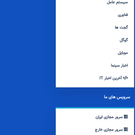
سیستم عامل
فناوری
گجت ها
گوگل
موبایل
اخبار سینما
آخرین اخبار IT
سرویس های ما
سرور مجازی ایران
سرور مجازی خارج