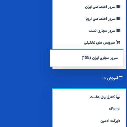
سرور اختصاصی ایران
سرور اختصاصی اروپا
سرور مجازی تست
سرویس های تخفیفی
سرور مجازی ایران (%10)
آموزش ها
کنترل پنل هاست
cPanel
دایرکت ادمین