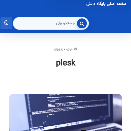
صفحه اصلی پایگاه دانش
تغی
جستجو
برای
پو
خانه
/
plesk
plesk