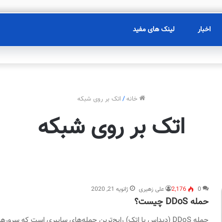
اخبار
لینک های مفید
خانه
/
اتک بر روی شبکه
اتک بر روی شبکه
0
2,176
علی زهیری
ژانویه 21, 2020
حمله DDoS چیست؟
حمله DDoS (دیداس یا اتک) رایج‌ترین حمله‌های سایبری است که سرورها را مورد هدف قرار می‌دهد. البته هر کاربر عادی…