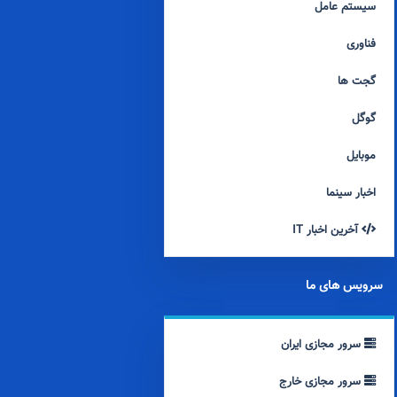
سیستم عامل
فناوری
گجت ها
گوگل
موبایل
اخبار سینما
آخرین اخبار IT
سرویس های ما
سرور مجازی ایران
سرور مجازی خارج