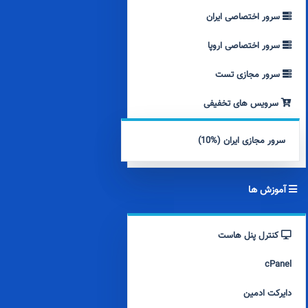
سرور اختصاصی ایران
سرور اختصاصی اروپا
سرور مجازی تست
سرویس های تخفیفی
سرور مجازی ایران (%10)
آموزش ها
کنترل پنل هاست
cPanel
دایرکت ادمین