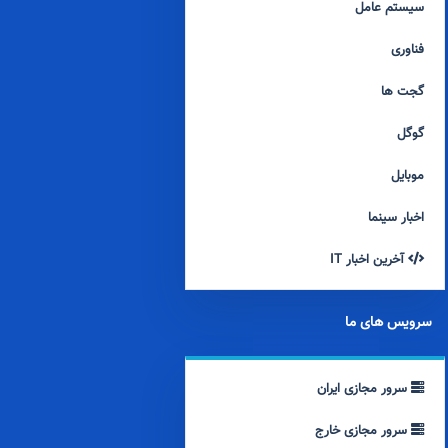
سیستم عامل
فناوری
گجت ها
گوگل
موبایل
اخبار سینما
آخرین اخبار IT
سرویس های ما
سرور مجازی ایران
سرور مجازی خارج