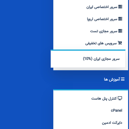
سرور اختصاصی ایران
سرور اختصاصی اروپا
سرور مجازی تست
سرویس های تخفیفی
سرور مجازی ایران (%10)
آموزش ها
کنترل پنل هاست
cPanel
دایرکت ادمین