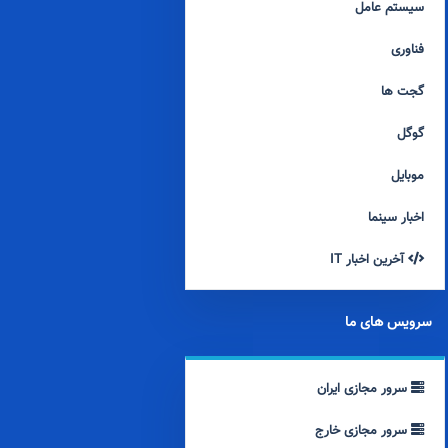
سیستم عامل
فناوری
گجت ها
گوگل
موبایل
اخبار سینما
آخرین اخبار IT
سرویس های ما
سرور مجازی ایران
سرور مجازی خارج