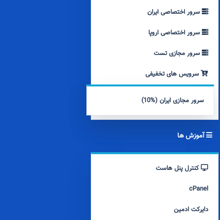
سرور اختصاصی ایران
سرور اختصاصی اروپا
سرور مجازی تست
سرویس های تخفیفی
سرور مجازی ایران (%10)
آموزش ها
کنترل پنل هاست
cPanel
دایرکت ادمین