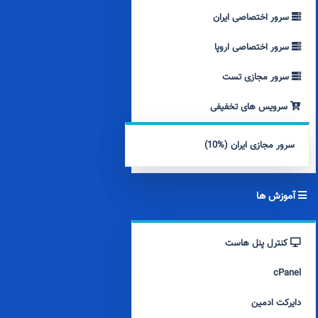
سرور اختصاصی ایران
سرور اختصاصی اروپا
سرور مجازی تست
سرویس های تخفیفی
سرور مجازی ایران (%10)
آموزش ها
کنترل پنل هاست
cPanel
دایرکت ادمین