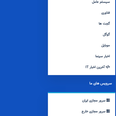
سیستم عامل
فناوری
گجت ها
گوگل
موبایل
اخبار سینما
آخرین اخبار IT
سرویس های ما
سرور مجازی ایران
سرور مجازی خارج