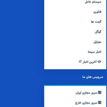
سیستم عامل
فناوری
گجت ها
گوگل
موبایل
اخبار سینما
آخرین اخبار IT
سرویس های ما
سرور مجازی ایران
سرور مجازی خارج