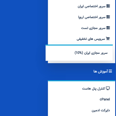
سرور اختصاصی ایران
سرور اختصاصی اروپا
سرور مجازی تست
سرویس های تخفیفی
سرور مجازی ایران (%10)
آموزش ها
کنترل پنل هاست
cPanel
دایرکت ادمین