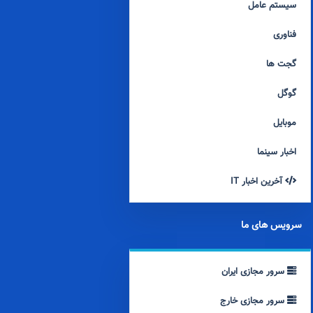
سیستم عامل
فناوری
گجت ها
گوگل
موبایل
اخبار سینما
آخرین اخبار IT
سرویس های ما
سرور مجازی ایران
سرور مجازی خارج