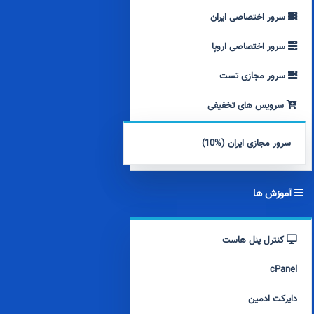
سرور اختصاصی ایران
سرور اختصاصی اروپا
سرور مجازی تست
سرویس های تخفیفی
سرور مجازی ایران (%10)
آموزش ها
کنترل پنل هاست
cPanel
دایرکت ادمین