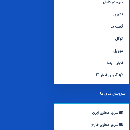
سیستم عامل
فناوری
گجت ها
گوگل
موبایل
اخبار سینما
آخرین اخبار IT
سرویس های ما
سرور مجازی ایران
سرور مجازی خارج