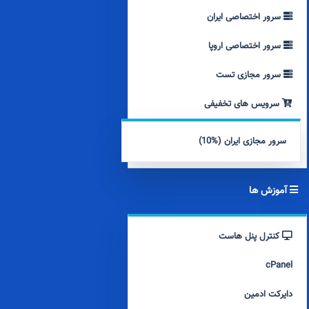
سرور اختصاصی ایران
سرور اختصاصی اروپا
سرور مجازی تست
سرویس های تخفیفی
سرور مجازی ایران (%10)
آموزش ها
کنترل پنل هاست
cPanel
دایرکت ادمین