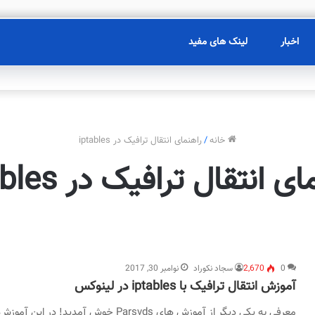
اخبار
لینک های مفید
خانه
/
راهنمای انتقال ترافیک در iptables
ی انتقال ترافیک در iptables
0
2,670
سجاد نکوراد
نوامبر 30, 2017
آموزش انتقال ترافیک با iptables در لینوکس
معرفی به یکی دیگر از آموزش های Parsvds خوش آمدید! در این آموزش، توضیح خواهیم داد که چگونه ترافیک TCP…