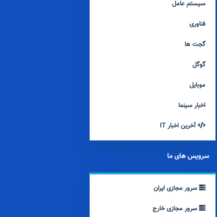
سیستم عامل
فناوری
گجت ها
گوگل
موبایل
اخبار سینما
آخرین اخبار IT
سرویس های ما
سرور مجازی ایران
سرور مجازی خارج