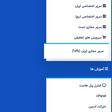
سرور اختصاصی ایران
سرور اختصاصی اروپا
سرور مجازی تست
سرویس های تخفیفی
سرور مجازی ایران (%10)
آموزش ها
کنترل پنل هاست
cPanel
دایرکت ادمین