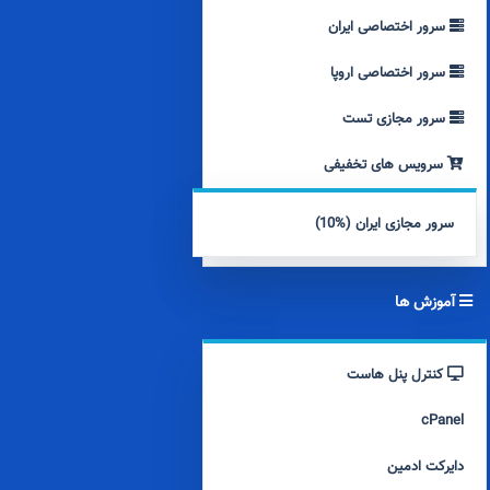
سرور اختصاصی ایران
سرور اختصاصی اروپا
سرور مجازی تست
سرویس های تخفیفی
سرور مجازی ایران (%10)
آموزش ها
کنترل پنل هاست
cPanel
دایرکت ادمین