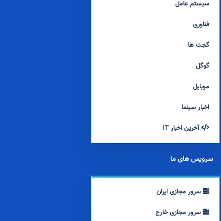
سیستم عامل
فناوری
گجت ها
گوگل
موبایل
اخبار سینما
آخرین اخبار IT
سرویس های ما
سرور مجازی ایران
سرور مجازی خارج