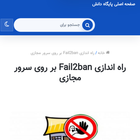
صفحه اصلی پایگاه دانش
تغی
جستجو
برای
پو
خانه
/
راه اندازی Fail2ban بر روی سرور مجازی
راه اندازی Fail2ban بر روی سرور
مجازی