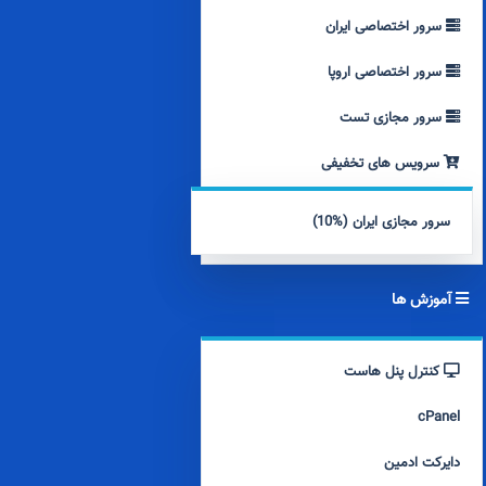
سرور اختصاصی ایران
سرور اختصاصی اروپا
سرور مجازی تست
سرویس های تخفیفی
سرور مجازی ایران (%10)
آموزش ها
کنترل پنل هاست
cPanel
دایرکت ادمین