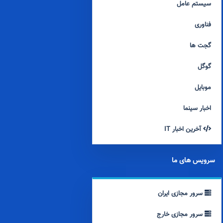
سیستم عامل
فناوری
گجت ها
گوگل
موبایل
اخبار سینما
آخرین اخبار IT
سرویس های ما
سرور مجازی ایران
سرور مجازی خارج