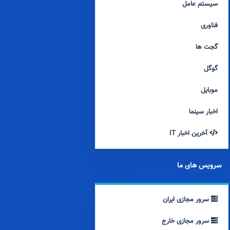
سیستم عامل
فناوری
گجت ها
گوگل
موبایل
اخبار سینما
آخرین اخبار IT
سرویس های ما
سرور مجازی ایران
سرور مجازی خارج