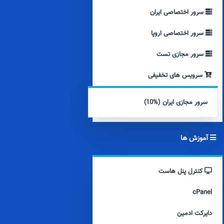
سرور اختصاصی ایران
سرور اختصاصی اروپا
سرور مجازی تست
سرویس های تخفیفی
سرور مجازی ایران (%10)
آموزش ها
کنترل پنل هاست
cPanel
دایرکت ادمین