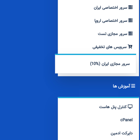
سرور اختصاصی ایران
سرور اختصاصی اروپا
سرور مجازی تست
سرویس های تخفیفی
سرور مجازی ایران (%10)
آموزش ها
کنترل پنل هاست
cPanel
دایرکت ادمین