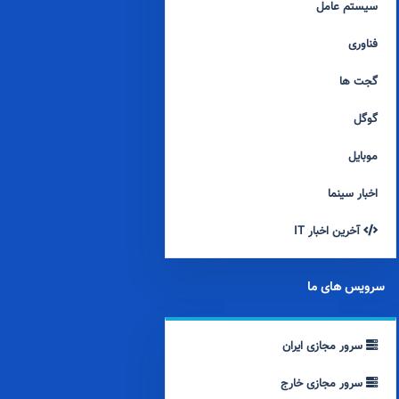
سیستم عامل
فناوری
گجت ها
گوگل
موبایل
اخبار سینما
آخرین اخبار IT
سرویس های ما
سرور مجازی ایران
سرور مجازی خارج