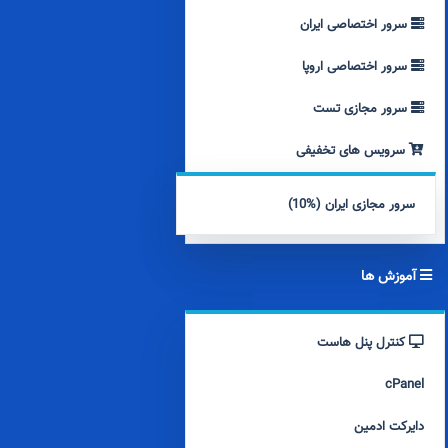
سرور اختصاصی ایران
سرور اختصاصی اروپا
سرور مجازی تست
سرویس های تخفیفی
سرور مجازی ایران (%10)
آموزش ها
کنترل پنل هاست
cPanel
دایرکت ادمین