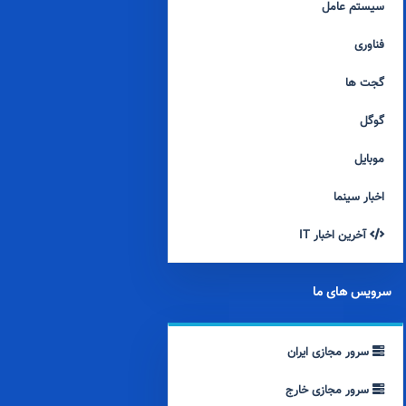
سیستم عامل
فناوری
گجت ها
گوگل
موبایل
اخبار سینما
آخرین اخبار IT
سرویس های ما
سرور مجازی ایران
سرور مجازی خارج