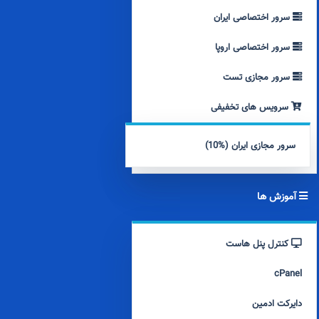
سرور اختصاصی ایران
سرور اختصاصی اروپا
سرور مجازی تست
سرویس های تخفیفی
سرور مجازی ایران (%10)
آموزش ها
کنترل پنل هاست
cPanel
دایرکت ادمین