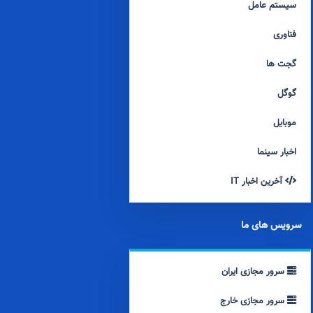
سیستم عامل
فناوری
گجت ها
گوگل
موبایل
اخبار سینما
آخرین اخبار IT
سرویس های ما
سرور مجازی ایران
سرور مجازی خارج