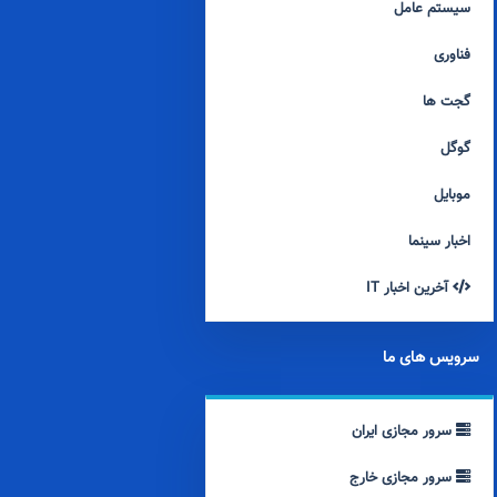
سیستم عامل
فناوری
گجت ها
گوگل
موبایل
اخبار سینما
آخرین اخبار IT
سرویس های ما
سرور مجازی ایران
سرور مجازی خارج