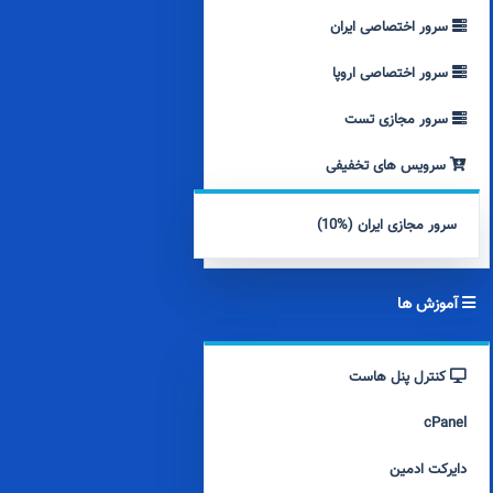
سرور اختصاصی ایران
سرور اختصاصی اروپا
سرور مجازی تست
سرویس های تخفیفی
سرور مجازی ایران (%10)
آموزش ها
کنترل پنل هاست
cPanel
دایرکت ادمین