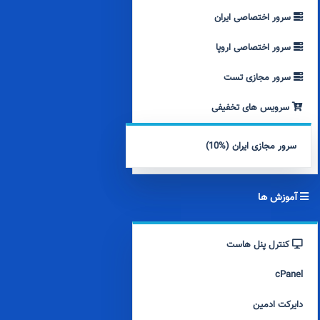
سرور اختصاصی ایران
سرور اختصاصی اروپا
سرور مجازی تست
سرویس های تخفیفی
سرور مجازی ایران (%10)
آموزش ها
کنترل پنل هاست
cPanel
دایرکت ادمین