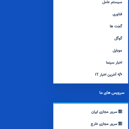
سیستم عامل
فناوری
گجت ها
گوگل
موبایل
اخبار سینما
آخرین اخبار IT
سرویس های ما
سرور مجازی ایران
سرور مجازی خارج