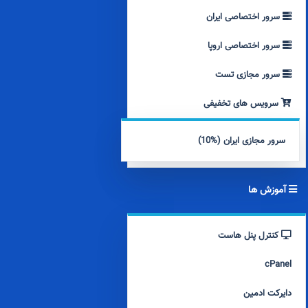
سرور اختصاصی ایران
سرور اختصاصی اروپا
سرور مجازی تست
سرویس های تخفیفی
سرور مجازی ایران (%10)
آموزش ها
کنترل پنل هاست
cPanel
دایرکت ادمین