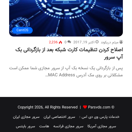
CentOS
میثم دریکوند
اکتبر 19, 2017
0
2,236
اصلاح کردن تنظیمات کارت شبکه بعد از بازگردانی بک
آپ سرور
پس از بازگردانی یک نسخه بک آپ از سرور مجازی شما ممکن است
مشکلاتی بر روی مک آدرس MAC Address…
Parsvds.com
© Copyright 2026, All Rights Reserved |
خدمات پارس وی دی اس :
سرور اختصاصی ایران
سرور مجازی ایران
سرور مجازی آمریکا
سرور مجازی فرانسه
هاست
سرور بایننس