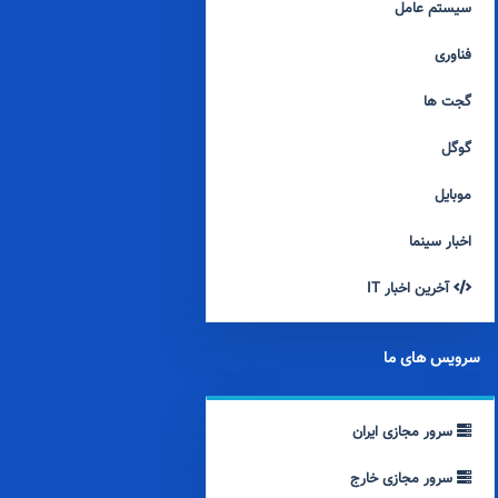
سیستم عامل
فناوری
گجت ها
گوگل
موبایل
اخبار سینما
آخرین اخبار IT
سرویس های ما
سرور مجازی ایران
سرور مجازی خارج