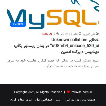
CentOS
علی زهیری
اکتبر 12, 2019
0
1,987
خطای Unknown collation:
‘utf8mb4_unicode_520_ci’ در زمان ریستور بکآپ
دیتابیس دایرکت ادمین
درود ممکن است در زمانی که قصد انتقال هاست خود به سرور
مجازی و یا هاست خود به هاست دیگر…
Parsvds.com
© Copyright 2026, All Rights Reserved |
خدمات پارس وی دی اس :
سرور اختصاصی ایران
سرور مجازی ایران