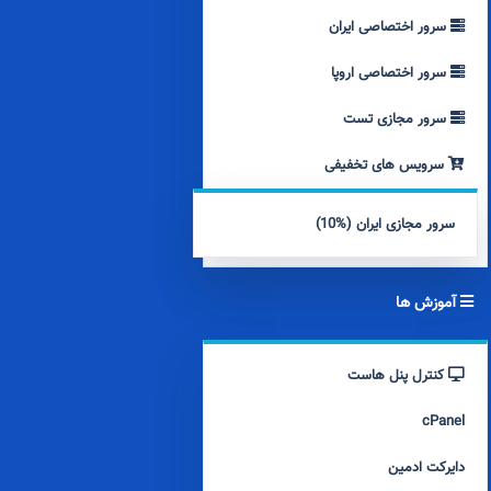
سرور اختصاصی ایران
سرور اختصاصی اروپا
سرور مجازی تست
سرویس های تخفیفی
سرور مجازی ایران (%10)
آموزش ها
کنترل پنل هاست
cPanel
دایرکت ادمین