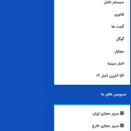
سیستم عامل
فناوری
گجت ها
گوگل
موبایل
اخبار سینما
آخرین اخبار IT
سرویس های ما
سرور مجازی ایران
سرور مجازی خارج