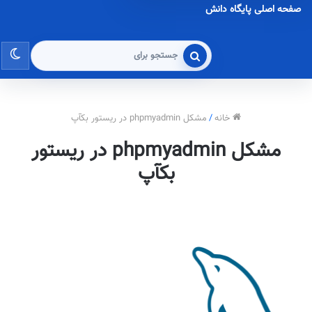
صفحه اصلی پایگاه دانش
تغی
جستجو
برای
پو
خانه
/
مشکل phpmyadmin در ریستور بکآپ
مشکل phpmyadmin در ریستور
بکآپ