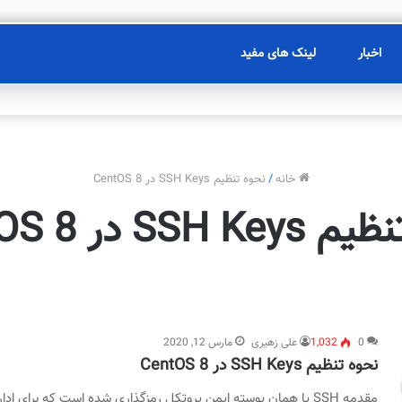
اخبار
لینک های مفید
خانه
/
نحوه تنظیم SSH Keys در CentOS 8
SSH در CentOS 8
0
1,032
علی زهیری
مارس 12, 2020
نحوه تنظیم SSH Keys در CentOS 8
مقدمه SSH یا همان پوسته ایمن پروتکل رمزگذاری شده است که برای اداره و برقراری ارتباط با سرورها استفاده می…