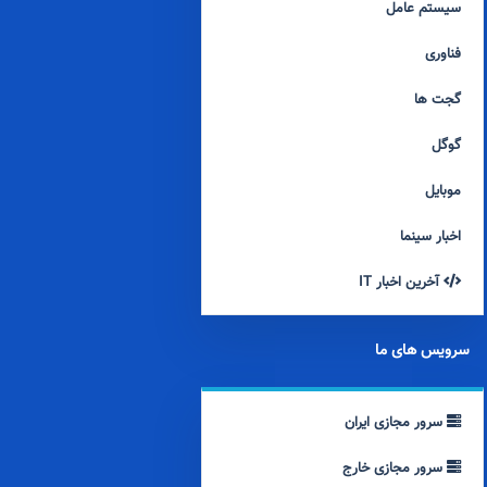
سیستم عامل
فناوری
گجت ها
گوگل
موبایل
اخبار سینما
آخرین اخبار IT
سرویس های ما
سرور مجازی ایران
سرور مجازی خارج