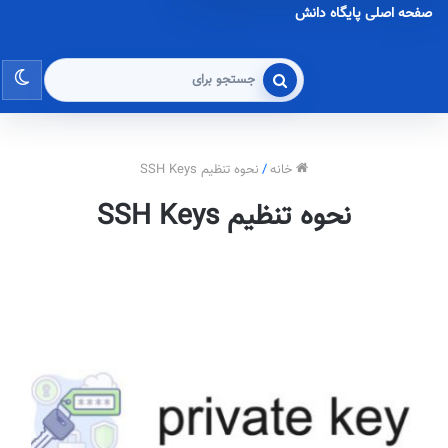
صفحه اصلی پایگاه دانش
تغی
جستجو
برای
پو
خانه
/
نحوه تنظیم SSH Keys
نحوه تنظیم SSH Keys