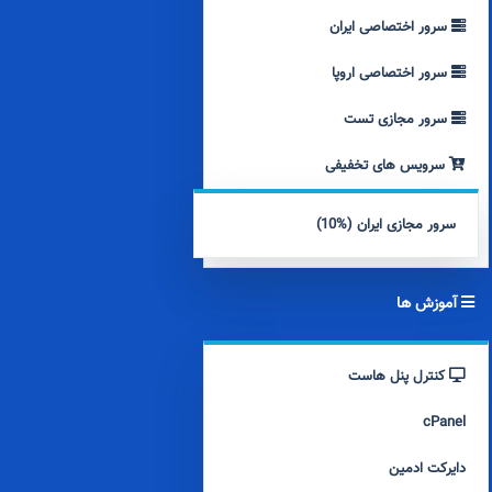
سرور اختصاصی ایران
سرور اختصاصی اروپا
سرور مجازی تست
سرویس های تخفیفی
سرور مجازی ایران (%10)
آموزش ها
کنترل پنل هاست
cPanel
دایرکت ادمین