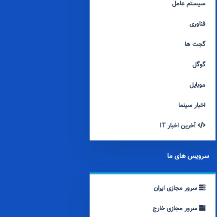
سیستم عامل
فناوری
گجت ها
گوگل
موبایل
اخبار سینما
آخرین اخبار IT
سرویس های ما
سرور مجازی ایران
سرور مجازی خارج