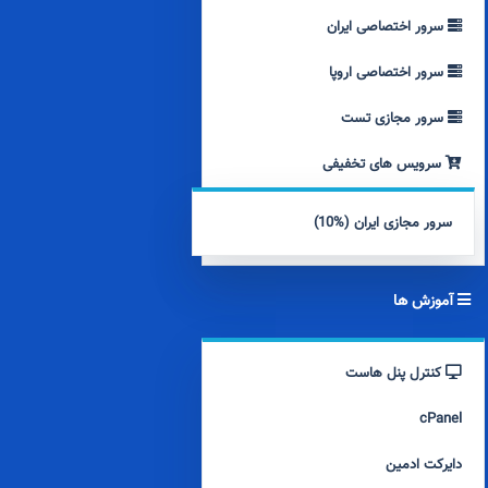
سرور اختصاصی ایران
سرور اختصاصی اروپا
سرور مجازی تست
سرویس های تخفیفی
سرور مجازی ایران (%10)
آموزش ها
کنترل پنل هاست
cPanel
دایرکت ادمین