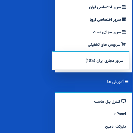
سرور اختصاصی ایران
سرور اختصاصی اروپا
سرور مجازی تست
سرویس های تخفیفی
سرور مجازی ایران (%10)
آموزش ها
کنترل پنل هاست
cPanel
دایرکت ادمین