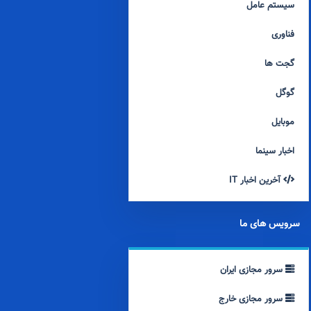
سیستم عامل
فناوری
گجت ها
گوگل
موبایل
اخبار سینما
آخرین اخبار IT
سرویس های ما
سرور مجازی ایران
سرور مجازی خارج