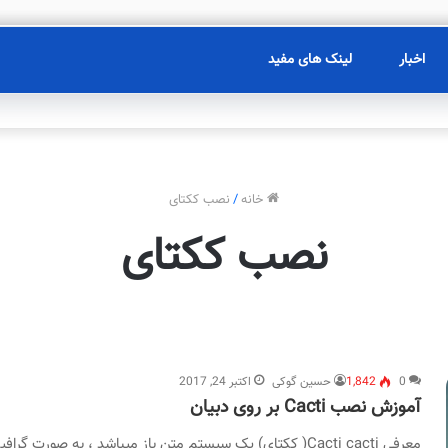
اخبار
لینک های مفید
خانه
/
نصب ککتای
نصب ککتای
0
1,842
حسین گوکی
اکتبر 24, 2017
آموزش نصب Cacti بر روی دبیان
معرفی Cacti cacti( ککتای) یک سیستم متن باز میباشد ، به صورت گرافیکی برای مانیتور کردن دستگاه های مختلف مورد…