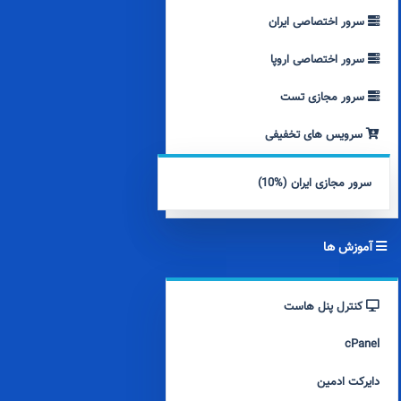
سرور اختصاصی ایران
سرور اختصاصی اروپا
سرور مجازی تست
سرویس های تخفیفی
سرور مجازی ایران (%10)
آموزش ها
کنترل پنل هاست
cPanel
دایرکت ادمین