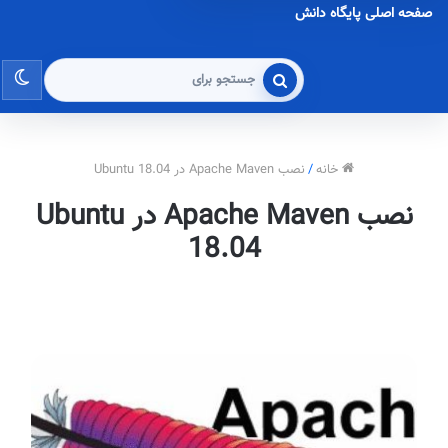
صفحه اصلی پایگاه دانش
تغی
جستجو
برای
پو
خانه
/
نصب Apache Maven در Ubuntu 18.04
نصب Apache Maven در Ubuntu
18.04