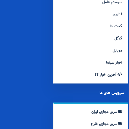
سیستم عامل
فناوری
گجت ها
گوگل
موبایل
اخبار سینما
آخرین اخبار IT
سرویس های ما
سرور مجازی ایران
سرور مجازی خارج