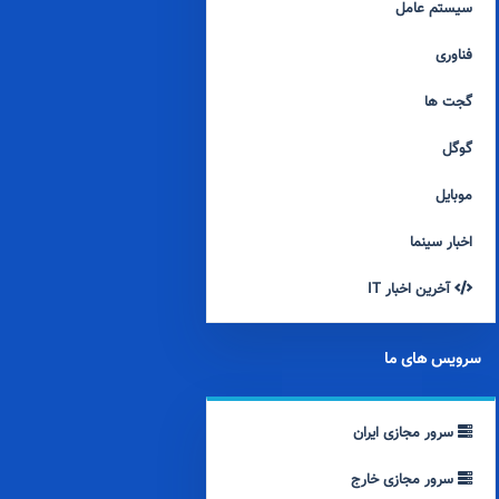
سیستم عامل
فناوری
گجت ها
گوگل
موبایل
اخبار سینما
آخرین اخبار IT
سرویس های ما
سرور مجازی ایران
سرور مجازی خارج