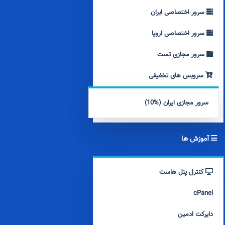
سرور اختصاصی ایران
سرور اختصاصی اروپا
سرور مجازی تست
سرویس های تخفیفی
سرور مجازی ایران (%10)
آموزش ها
کنترل پنل هاست
cPanel
دایرکت ادمین