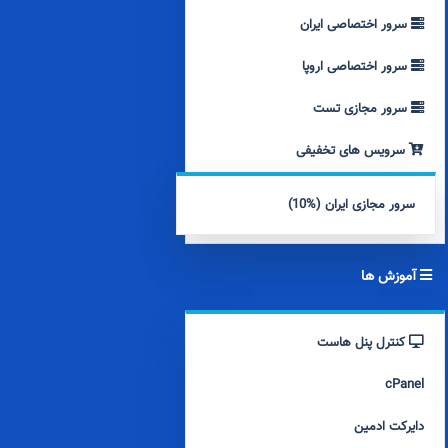
سرور اختصاصی ایران
سرور اختصاصی اروپا
سرور مجازی تست
سرویس های تخفیفی
سرور مجازی ایران (%10)
آموزش ها
کنترل پنل هاست
cPanel
دایرکت ادمین