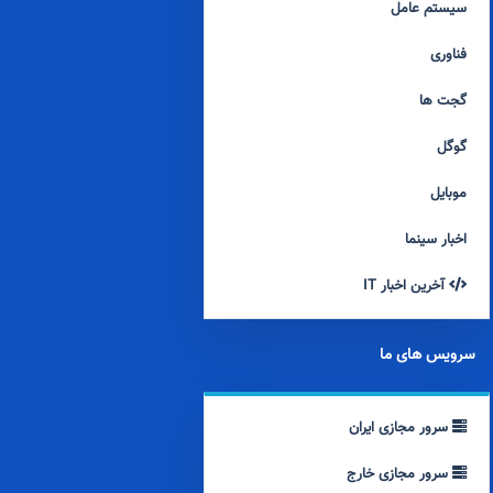
سیستم عامل
فناوری
گجت ها
گوگل
موبایل
اخبار سینما
آخرین اخبار IT
سرویس های ما
سرور مجازی ایران
سرور مجازی خارج