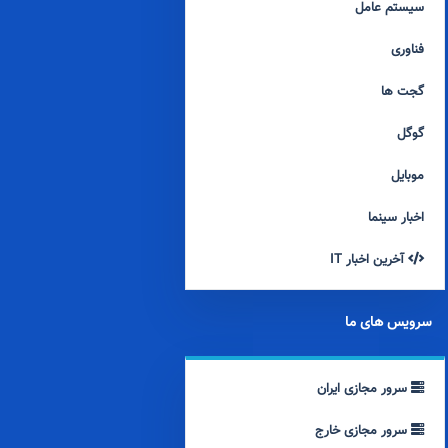
سیستم عامل
فناوری
گجت ها
گوگل
موبایل
اخبار سینما
آخرین اخبار IT
سرویس های ما
سرور مجازی ایران
سرور مجازی خارج