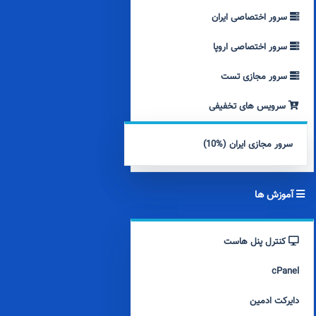
سرور اختصاصی ایران
سرور اختصاصی اروپا
سرور مجازی تست
سرویس های تخفیفی
سرور مجازی ایران (%10)
آموزش ها
کنترل پنل هاست
cPanel
دایرکت ادمین