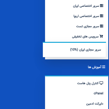
سرور اختصاصی ایران
سرور اختصاصی اروپا
سرور مجازی تست
سرویس های تخفیفی
سرور مجازی ایران (%10)
آموزش ها
کنترل پنل هاست
cPanel
دایرکت ادمین