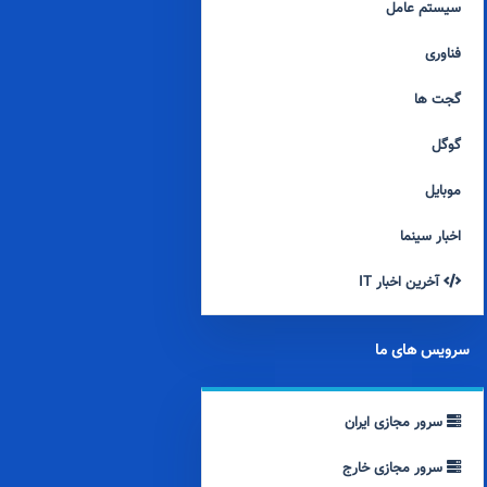
سیستم عامل
فناوری
گجت ها
گوگل
موبایل
اخبار سینما
آخرین اخبار IT
سرویس های ما
سرور مجازی ایران
سرور مجازی خارج