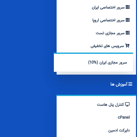
سرور اختصاصی ایران
سرور اختصاصی اروپا
سرور مجازی تست
سرویس های تخفیفی
سرور مجازی ایران (%10)
آموزش ها
کنترل پنل هاست
cPanel
دایرکت ادمین