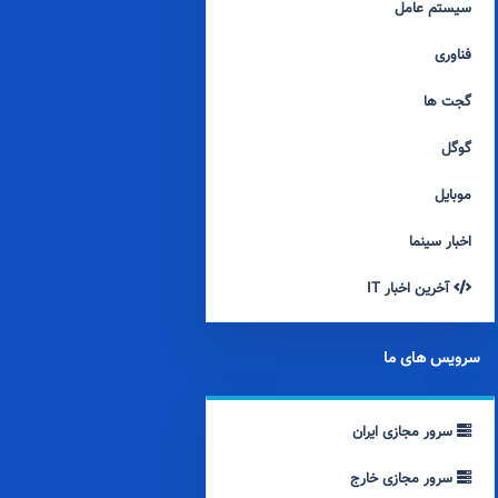
سیستم عامل
فناوری
گجت ها
گوگل
موبایل
اخبار سینما
آخرین اخبار IT
سرویس های ما
سرور مجازی ایران
سرور مجازی خارج