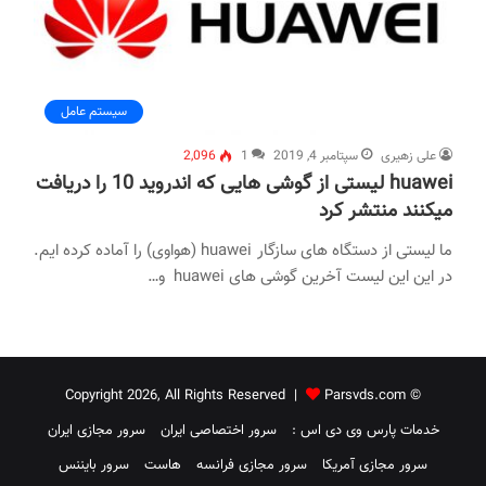
سیستم عامل
علی زهیری
سپتامبر 4, 2019
1
2,096
huawei لیستی از گوشی هایی که اندروید 10 را دریافت
میکنند منتشر کرد
ما لیستی از دستگاه های سازگار huawei (هواوی) را آماده کرده ایم.
در این این لیست آخرین گوشی های huawei و…
Parsvds.com
© Copyright 2026, All Rights Reserved |
خدمات پارس وی دی اس :
سرور اختصاصی ایران
سرور مجازی ایران
سرور مجازی آمریکا
سرور مجازی فرانسه
هاست
سرور بایننس