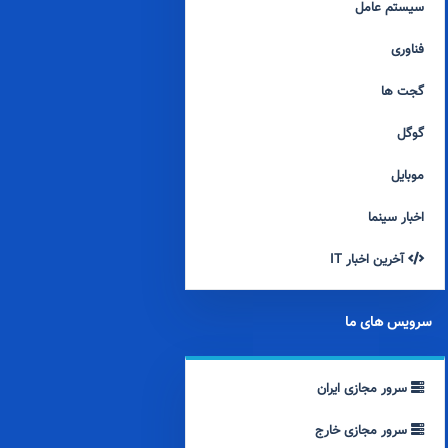
سیستم عامل
فناوری
گجت ها
گوگل
موبایل
اخبار سینما
آخرین اخبار IT
سرویس های ما
سرور مجازی ایران
سرور مجازی خارج