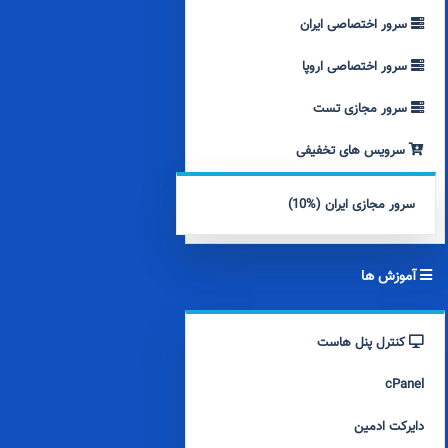
سرور اختصاصی ایران
سرور اختصاصی اروپا
سرور مجازی تست
سرویس های تخفیفی
سرور مجازی ایران (%10)
آموزش ها
کنترل پنل هاست
cPanel
دایرکت ادمین