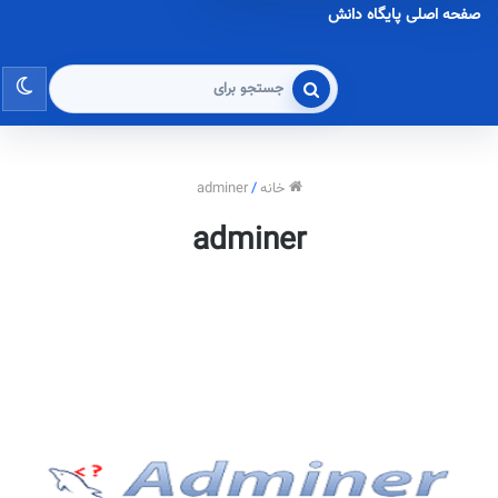
صفحه اصلی پایگاه دانش
تغی
جستجو
برای
پو
خانه
/
adminer
adminer