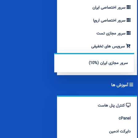
سرور اختصاصی ایران
سرور اختصاصی اروپا
سرور مجازی تست
سرویس های تخفیفی
سرور مجازی ایران (%10)
آموزش ها
کنترل پنل هاست
cPanel
دایرکت ادمین