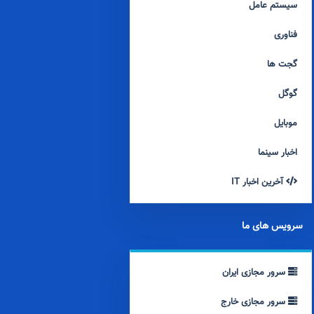
سیستم عامل
فناوری
گجت ها
گوگل
موبایل
اخبار سینما
آخرین اخبار IT
سرویس های ما
سرور مجازی ایران
سرور مجازی خارج