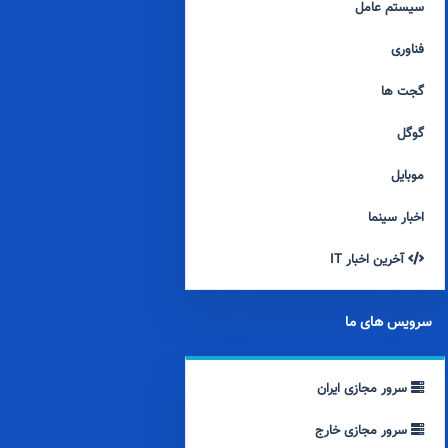
سیستم عامل
فناوری
گجت ها
گوگل
موبایل
اخبار سینما
آخرین اخبار IT
سرویس های ما
سرور مجازی ایران
سرور مجازی خارج