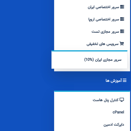
سرور اختصاصی ایران
سرور اختصاصی اروپا
سرور مجازی تست
سرویس های تخفیفی
سرور مجازی ایران (%10)
آموزش ها
کنترل پنل هاست
cPanel
دایرکت ادمین