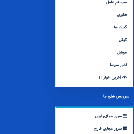
سیستم عامل
فناوری
گجت ها
گوگل
موبایل
اخبار سینما
آخرین اخبار IT
سرویس های ما
سرور مجازی ایران
سرور مجازی خارج