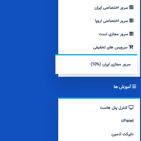
سرور اختصاصی ایران
سرور اختصاصی اروپا
سرور مجازی تست
سرویس های تخفیفی
سرور مجازی ایران (%10)
آموزش ها
کنترل پنل هاست
cPanel
دایرکت ادمین