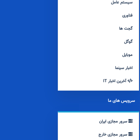
سیستم عامل
فناوری
گجت ها
گوگل
موبایل
اخبار سینما
آخرین اخبار IT
سرویس های ما
سرور مجازی ایران
سرور مجازی خارج