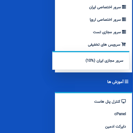
سرور اختصاصی ایران
سرور اختصاصی اروپا
سرور مجازی تست
سرویس های تخفیفی
سرور مجازی ایران (%10)
آموزش ها
کنترل پنل هاست
cPanel
دایرکت ادمین