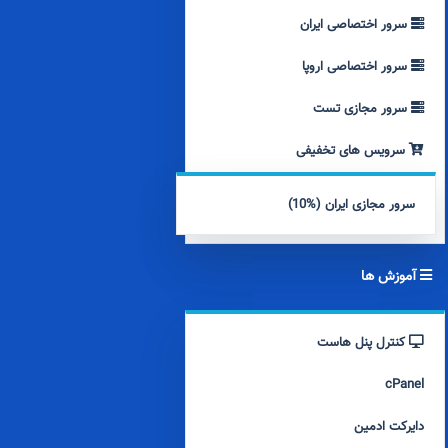
سرور اختصاصی ایران
سرور اختصاصی اروپا
سرور مجازی تست
سرویس های تخفیفی
سرور مجازی ایران (%10)
آموزش ها
کنترل پنل هاست
cPanel
دایرکت ادمین