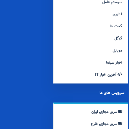
سیستم عامل
فناوری
گجت ها
گوگل
موبایل
اخبار سینما
آخرین اخبار IT
سرویس های ما
سرور مجازی ایران
سرور مجازی خارج