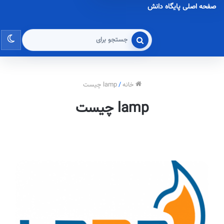
صفحه اصلی پایگاه دانش
تغی
جستجو
برای
پو
خانه
/
lamp چیست
lamp چیست