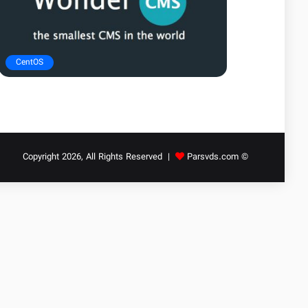
CentOS
Parsvds.com
© Copyright 2026, All Rights Reserved |