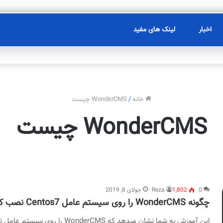
اخبار
لینک های مفید
خانه
/
WonderCMS چیست
WonderCMS چیست
0
1,802
Reza
جولای 8, 2019
چگونه WonderCMS را روی سیستم عامل Centos7 نصب کنیم ؟
این آموزش به شما نشان میدهد که WonderCMS را روی سیستم عامل تازه نصب شده Centos7 با استفاده از وب سرور…