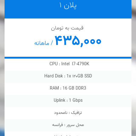
پلان ۱
قیمت به تومان
۴۳۵,۰۰۰
/ ماهانه
CPU :
Intel I7-4790K
Hard Disk :
1
x
۱۲۰GB SSD
RAM :
16 GB DDR3
Uplink :
1 Gbps
ترافیک : نامحدود
محل سرور : فرانسه