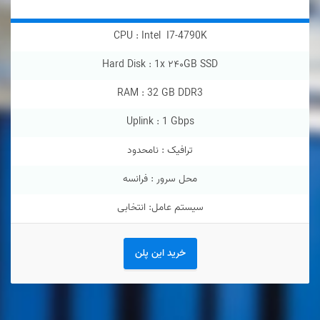
CPU :
Intel I7-4790K
Hard Disk :
1
x
۲۴۰GB SSD
RAM :
32 GB DDR3
Uplink :
1 Gbps
ترافیک : نامحدود
محل سرور : فرانسه
سیستم عامل: انتخابی
خرید این پلن