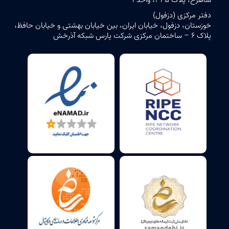
شاهرخ، پلاک ۳۴۵، واحد ۱
دفتر مرکزی (دزفول)
خوزستان، دزفول، خیابان ایران، بین خیابان بهشتی و خیابان حافظ،
پلاک ۶ – ساختمان مرکزی شرکت پارس شبکه آذرخش