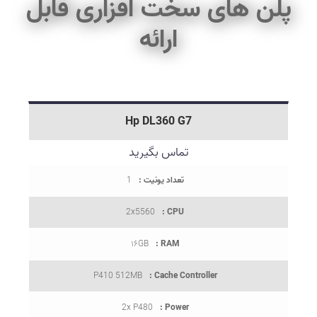
پلن های سخت افزاری قابل
ارائه
Hp DL360 G7
تماس بگیرید
تعداد یونیت :
1
2x5560
CPU :
۱۶GB
RAM :
P410 512MB
Cache Controller :
2x P480
Power :