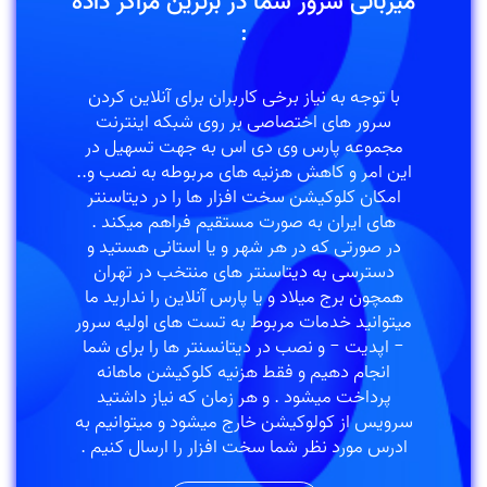
میزبانی سرور شما در برترین مراکز داده
:
با توجه به نیاز برخی کاربران برای آنلاین کردن
سرور های اختصاصی بر روی شبکه اینترنت
مجموعه پارس وی دی اس به جهت تسهیل در
این امر و کاهش هزنیه های مربوطه به نصب و..
امکان کلوکیشن سخت افزار ها را در دیتاسنتر
های ایران به صورت مستقیم فراهم میکند .
در صورتی که در هر شهر و یا استانی هستید و
دسترسی به دیتاسنتر های منتخب در تهران
همچون برج میلاد و یا پارس آنلاین را ندارید ما
میتوانید خدمات مربوط به تست های اولیه سرور
− اپدیت − و نصب در دیتانسنتر ها را برای شما
انجام دهیم و فقط هزنیه کلوکیشن ماهانه
پرداخت میشود . و هر زمان که نیاز داشتید
سرویس از کولوکیشن خارج میشود و میتوانیم به
ادرس مورد نظر شما سخت افزار را ارسال کنیم .