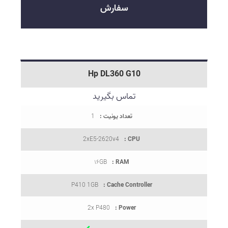
سفارش
Hp DL360 G10
تماس بگیرید
تعداد یونیت :
1
2xE5-2620v4
CPU :
۱۶GB
RAM :
P410 1GB
Cache Controller :
2x P480
Power :