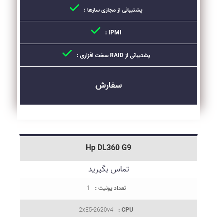
پشتیبانی از مجازی سازها :
IPMI :
پشتیبانی از RAID سخت افزاری :
سفارش
Hp DL360 G9
تماس بگیرید
تعداد یونیت :
1
2xE5-2620v4
CPU :