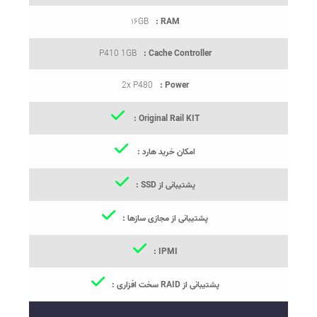
۱۶GB
RAM :
P410 1GB
Cache Controller :
2x P480
Power :
Original Rail KIT :
امکان خرید هارد :
پشتیبانی از SSD :
پشتیبانی از مجازی سازها :
IPMI :
پشتیبانی از RAID سخت افزاری :