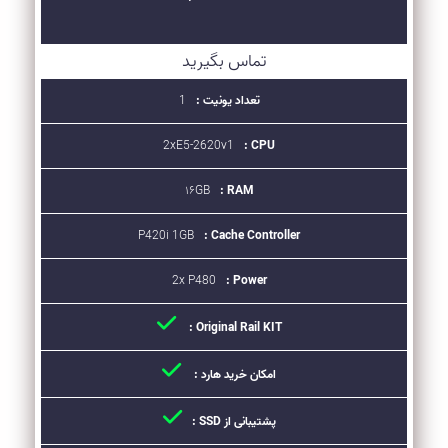
تماس بگیرید
تعداد یونیت :
1
2xE5-2620v1
CPU :
۱۶GB
RAM :
P420i 1GB
Cache Controller :
2x P480
Power :
Original Rail KIT :
امکان خرید هارد :
پشتیبانی از SSD :