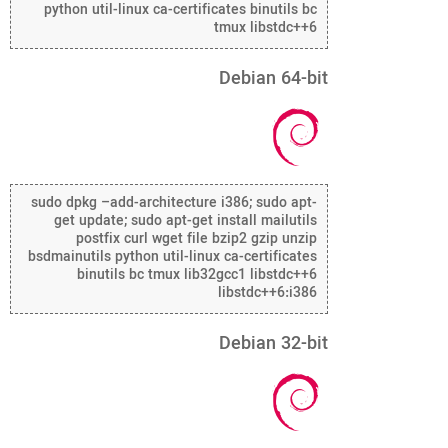
python util-linux ca-certificates binutils bc
tmux libstdc++6
Debian 64-bit
sudo dpkg –add-architecture i386; sudo apt-
get update; sudo apt-get install mailutils
postfix curl wget file bzip2 gzip unzip
bsdmainutils python util-linux ca-certificates
binutils bc tmux lib32gcc1 libstdc++6
libstdc++6:i386
Debian 32-bit