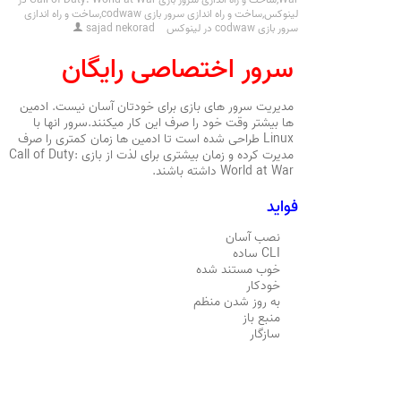
لینوکس
,
ساخت و راه اندازی سرور بازی codwaw
,
ساخت و راه اندازی
سرور بازی codwaw در لینوکس
sajad nekorad
سرور اختصاصی رایگان
مدیریت سرور های بازی برای خودتان آسان نیست. ادمین
ها بیشتر وقت خود را صرف این کار میکنند.سرور انها با
Linux طراحی شده است تا ادمین ها زمان کمتری را صرف
مدیرت کرده و زمان بیشتری برای لذت از بازی Call of Duty:
World at War داشته باشند.
فواید
نصب آسان
CLI ساده
خوب مستند شده
خودکار
به روز شدن منظم
منبع باز
سازگار