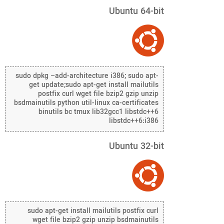
Ubuntu 64-bit
sudo dpkg –add-architecture i386; sudo apt-
get update;sudo apt-get install mailutils
postfix curl wget file bzip2 gzip unzip
bsdmainutils python util-linux ca-certificates
binutils bc tmux lib32gcc1 libstdc++6
libstdc++6:i386
Ubuntu 32-bit
sudo apt-get install mailutils postfix curl
wget file bzip2 gzip unzip bsdmainutils