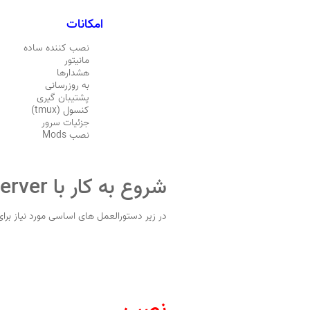
امکانات
نصب کننده ساده
مانیتور
هشدارها
به روزرسانی
پشتیبان گیری
کنسول (tmux)
جزئیات سرور
نصب Mods
شروع به کار با doiserver
در زیر دستورالعمل های اساسی مورد نیاز برای ساخت سرور ay of Defeat