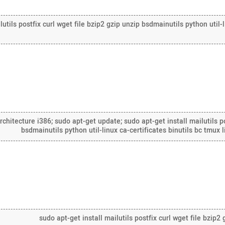
lutils postfix curl wget file bzip2 gzip unzip bsdmainutils python util-
hitecture i386; sudo apt-get update; sudo apt-get install mailutils po
bsdmainutils python util-linux ca-certificates binutils bc tmux
sudo apt-get install mailutils postfix curl wget file bzip2