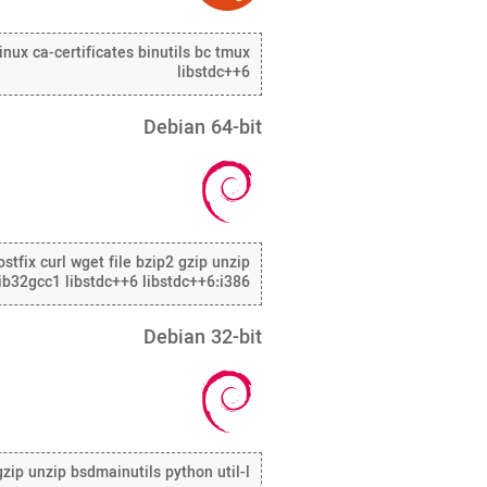
linux ca-certificates binutils bc tmux
libstdc++6
Debian 64-bit
stfix curl wget file bzip2 gzip unzip
 lib32gcc1 libstdc++6 libstdc++6:i386
Debian 32-bit
 gzip unzip bsdmainutils python util-l