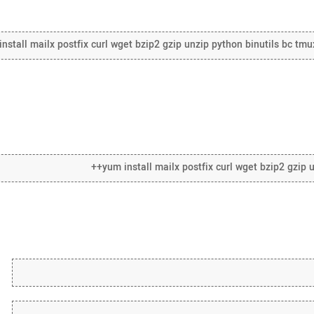
nstall mailx postfix curl wget bzip2 gzip unzip python binutils bc tmu
yum install mailx postfix curl wget bzip2 gzip u