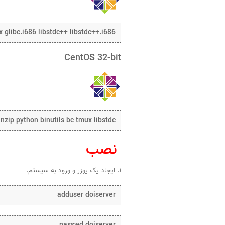
x glibc.i686 libstdc++ libstdc++.i686
CentOS 32-bit
nzip python binutils bc tmux libstdc++
نصب
۱. ایجاد یک یوزر و ورود به سیستم.
adduser doiserver