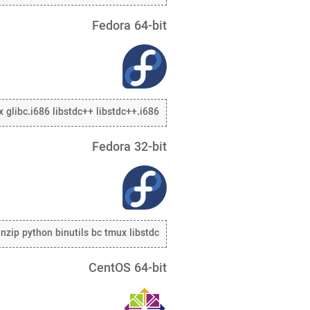
Fedora 64-bit
x glibc.i686 libstdc++ libstdc++.i686
Fedora 32-bit
nzip python binutils bc tmux libstdc++
CentOS 64-bit