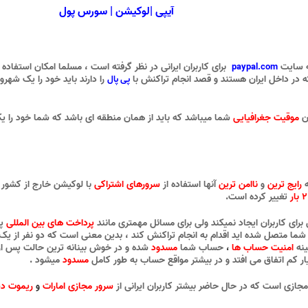
آیپی |
لوکیشن |
سورس پول
ه سایت
برای کاربران ایرانی در نظر گرفته است ، مسلما امکان استفاده 
paypal.com
که در داخل ایران هستند و قصد انجام تراکنش با
را دارند باید خود را یک شهرو
پی پال
ن
موقیت جغرافیایی
شما میباشد که باید از همان منطقه ای باشد که شما خود را یک
ه
رایج ترین
و
ناامن ترین
آنها استفاده از
سرورهای اشتراکی
با لوکیشن خارج از کشور 
۲ بار
تغییر کرده است.
برای کاربران ایجاد نمیکند ولی برای مسائل مهمتری مانند
پرداخت های بین المللی
پی
ا متصل شده اید اقدام به انجام تراکنش کند ، بدین معنی است که دو نفر از یک کش
ینه
امنیت حساب ها
حساب شما
مسدود
شده و در خوش بینانه ترین حالت پس از
،
ار کم اتفاق می افتد و در بیشتر مواقع حساب به طور کامل
مسدود
میشود .
مجازی است که در حال حاضر بیشتر کاربران ایرانی از
سرور مجازی امارات
و
ریموت دس