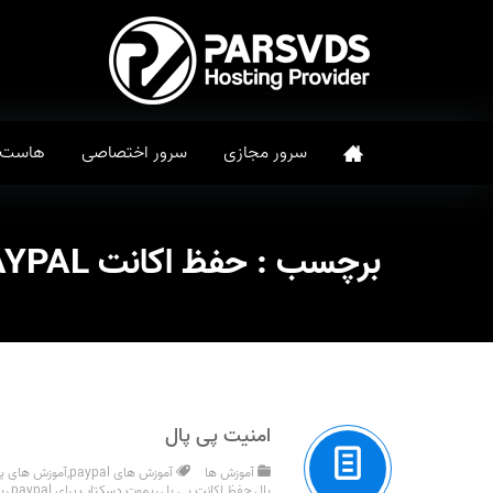
سرور مجازی
سرور اختصاصی
هاست
برچسب :
حفظ اکانت PAYPAL
امنیت پی پال
آموزش ها
آموزش های paypal
,
آموزش های پی
پال
,
حفظ اکانت پی پل
,
ریموت دسکتاپ برای paypal
,
ری