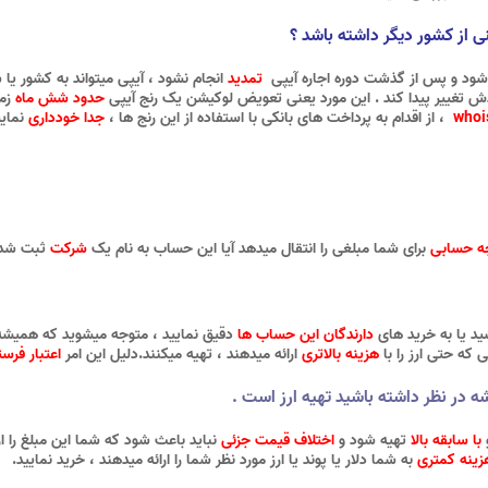
نی از کشور دیگر داشته باشد ؟
 شود و پس از گذشت دوره اجاره آیپی
تمدید
انجام نشود ، آیپی میتواند به کشور ی
تغییر پیدا کند . این مورد یعنی تعویض لوکیشن یک رنج آیپی
حدود شش ماه
زما
whoi
، از اقدام به پرداخت های بانکی با استفاده از این رنج ها ،
جدا خودداری
نمایی
ه حسابی
برای شما مبلغی را انتقال میدهد آیا این حساب به نام یک
شرکت
ثبت شده
شید یا به خرید های
دارندگان این حساب ها
دقیق نمایید ، متوجه میشوید که همیشه
ه حتی ارز را با
هزینه بالاتری
ارائه میدهند ، تهیه میکنند.دلیل این امر
اعتبار فرس
شه در نظر داشته باشید تهیه ارز است .
با سابقه بالا
تهیه شود و
اختلاف قیمت جزئی
نباید باعث شود که شما این مبلغ را ا
زینه کمتری
به شما دلار یا پوند یا ارز مورد نظر شما را ارائه میدهند ، خرید نمایید.