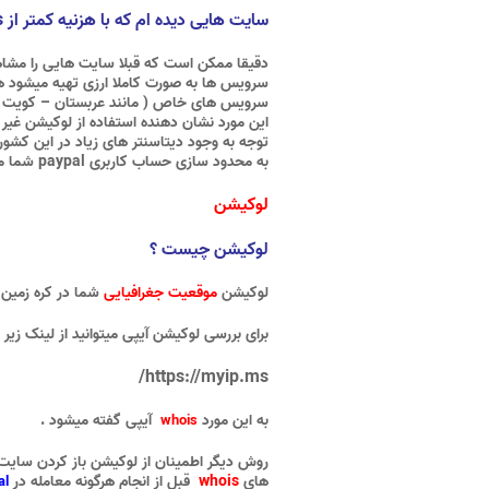
سایت هایی دیده ام که با هزنیه کمتر از parsvds سرور مجازی ارائه میدهند !
دقیقا ممکن است که قبلا سایت هایی را مشاهده
سرویس ها به صورت کاملا ارزی تهیه میشود هزنی
توجه به وجود دیتاسنتر های زیاد در این کش
به محدود سازی حساب کاربری paypal شما میشود . در ادامه در خصوص لوکیشن توضیحاتی نیز ارائه میشود تا از صحت لوکیشن ای پی مطلع شوید .
لوکیشن
لوکیشن چیست ؟
لوکیشن
موقعیت جغرافیایی
شما در کره زمین 
برای بررسی لوکیشن آیپی میتوانید از لینک زیر 
https://myip.ms/
به این مورد
آیپی گفته میشود .
whois
روش دیگر اطمینان از لوکیشن باز کردن سایت 
های
whois
قبل از انجام هرگونه معامله در
al