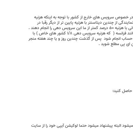
. در خصوص سرویس های خارج از کشور با توجه به اینکه هزنیه
دگی از چندین دیتاسنتر با هزنیه پایین تر از دیگر رقبا در
سرویس های خاص ( مانند عربستان – کویت – امارات – قطر ) قادر به سرویس دهی میباشد . گاها ممکن است سرویس دهندگانی با هزنیه ۵۰ درصد کمتر از ما این سرویس دهی را انجام دهند .
این مورد نشان دهنده استفاده از لوکیشن غیر واقعی سرویس میبشاد . به این صورت که سخت افزار سرویس در کشوری دیگر ( مانند فرانسه ( که هزنیه سرویس دهی ۱/۸ کشور های خاص ) با
اح حساب انجام شود پس از گذشت چندین روز و یا چند هفته منجر
 حاصل کنید:
میشود البته پیشنهاد میشود حتما لوکیشن آیپی خود را از سایت