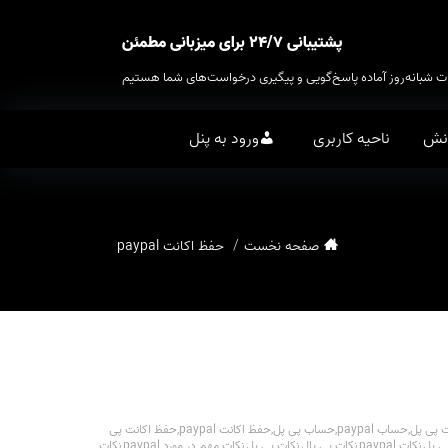
پشتیبانی ۲۴/۷ برای میزبانی مطمئن
ت شبانه‌روز آماده پاسخ‌گویی و پیگیری درخواست‌های شما هستیم
انش
ناحیه کاربری
ورود به پنل
صفحه نخست
حفظ اکانت paypal
 پی پل
,
حساب paypal
,
حساب پی پل
,
حفظ اکانت paypal
,
حفظ اکانت پی
ی پل
,
نکات paypal
,
نکات پی پال
,
نکات پی پل
,
نکات مهم در مورد paypal
,
نکات