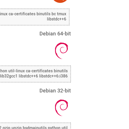
linux ca-certificates binutils bc tmux
libstdc++6
Debian 64-bit
on util-linux ca-certificates binutils
lib32gcc1 libstdc++6 libstdc++6:i386
Debian 32-bit
p2 gzip unzip bsdmainutils python util