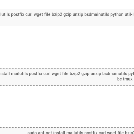
lutils postfix curl wget file bzip2 gzip unzip bsdmainutils python util-
all mailutils postfix curl wget file bzip2 gzip unzip bsdmainutils pyth
bc tmux 
sudo apt-get install mailutils postfix curl wget file bzi