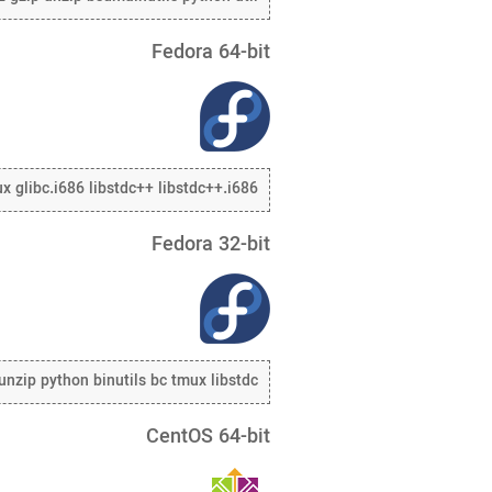
Fedora 64-bit
ux glibc.i686 libstdc++ libstdc++.i686
Fedora 32-bit
unzip python binutils bc tmux libstdc++
CentOS 64-bit