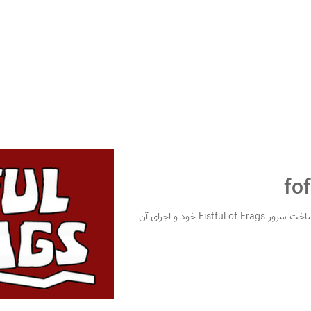
در زیر دستورالعمل های اساسی مورد نیاز برای ساخت سرور Fistful of Frags خود و اجرای آن