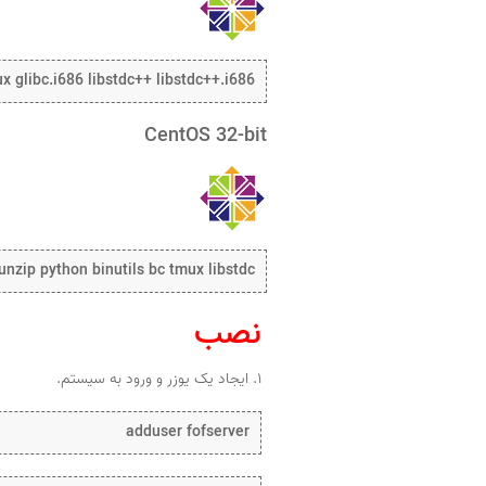
ux glibc.i686 libstdc++ libstdc++.i686
CentOS 32-bit
nzip python binutils bc tmux libstdc++
نصب
۱. ایجاد یک یوزر و ورود به سیستم.
adduser fofserver