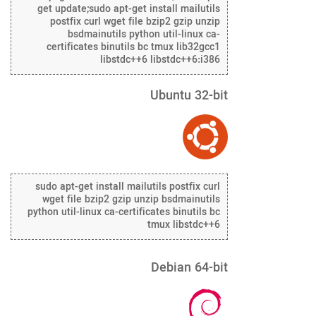
get update;sudo apt-get install mailutils
postfix curl wget file bzip2 gzip unzip
bsdmainutils python util-linux ca-
certificates binutils bc tmux lib32gcc1
libstdc++6 libstdc++6:i386
Ubuntu 32-bit
sudo apt-get install mailutils postfix curl
wget file bzip2 gzip unzip bsdmainutils
python util-linux ca-certificates binutils bc
tmux libstdc++6
Debian 64-bit