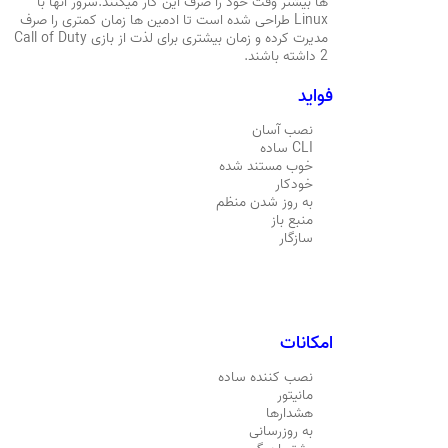
ها بیشتر وقت خود را صرف این کار میکنند.سرور انها با
Linux طراحی شده است تا ادمین ها زمان کمتری را صرف
مدیرت کرده و زمان بیشتری برای لذت از بازی Call of Duty
2 داشته باشند.
فواید
نصب آسان
CLI ساده
خوب مستند شده
خودکار
به روز شدن منظم
منبع باز
سازگار
امکانات
نصب کننده ساده
مانیتور
هشدارها
به روزرسانی