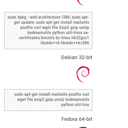
sudo dpkg –add-architecture i386; sudo apt-
get update; sudo apt-get install mailutils
postfix curl wget file bzip2 gzip unzip
bsdmainutils python util-linux ca-
certificates binutils bc tmux lib32gcc1
libstdc++6 libstdc++6:i386
Debian 32-bit
sudo apt-get install mailutils postfix curl
wget file bzip2 gzip unzip bsdmainutils
python util-linu
Fedora 64-bit