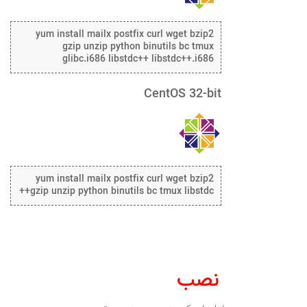
yum install mailx postfix curl wget bzip2
gzip unzip python binutils bc tmux
glibc.i686 libstdc++ libstdc++.i686
CentOS 32-bit
yum install mailx postfix curl wget bzip2
gzip unzip python binutils bc tmux libstdc++
نصب