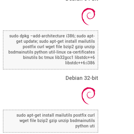
sudo dpkg –add-architecture i386; sudo apt-
get update; sudo apt-get install mailutils
postfix curl wget file bzip2 gzip unzip
bsdmainutils python util-linux ca-certificates
binutils bc tmux lib32gcc1 libstdc++6
libstdc++6:i386
Debian 32-bit
sudo apt-get install mailutils postfix curl
wget file bzip2 gzip unzip bsdmainutils
python uti