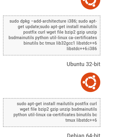
sudo dpkg –add-architecture i386; sudo apt-
get update;sudo apt-get install mailutils
postfix curl wget file bzip2 gzip unzip
bsdmainutils python util-linux ca-certificates
binutils bc tmux lib32gcc1 libstdc++6
libstdc++6:i386
Ubuntu 32-bit
sudo apt-get install mailutils postfix curl
wget file bzip2 gzip unzip bsdmainutils
python util-linux ca-certificates binutils bc
tmux libstdc++6
Debian 64-bit