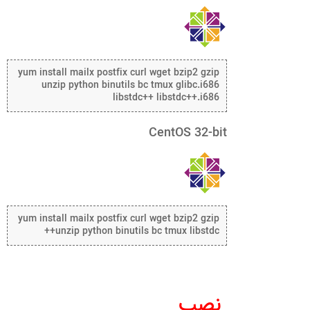
yum install mailx postfix curl wget bzip2 gzip
unzip python binutils bc tmux glibc.i686
libstdc++ libstdc++.i686
CentOS 32-bit
yum install mailx postfix curl wget bzip2 gzip
unzip python binutils bc tmux libstdc++
نصب