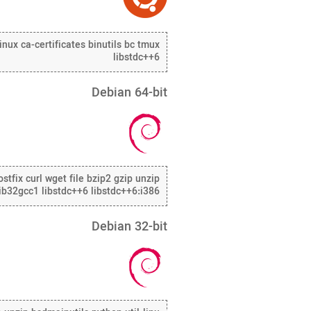
linux ca-certificates binutils bc tmux
libstdc++6
Debian 64-bit
stfix curl wget file bzip2 gzip unzip
 lib32gcc1 libstdc++6 libstdc++6:i386
Debian 32-bit