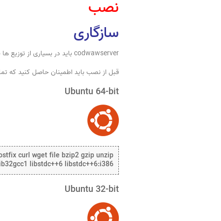
نصب
سازگاری
codwawserver باید در بسیاری از توزیع ها به خوبی اجرا شود تا زمانی که حداقل الزامات به دست آیند.
قبل از نصب باید اطمینان حاصل کنید که تمام 
Ubuntu 64-bit
stfix curl wget file bzip2 gzip unzip
 lib32gcc1 libstdc++6 libstdc++6:i386
Ubuntu 32-bit