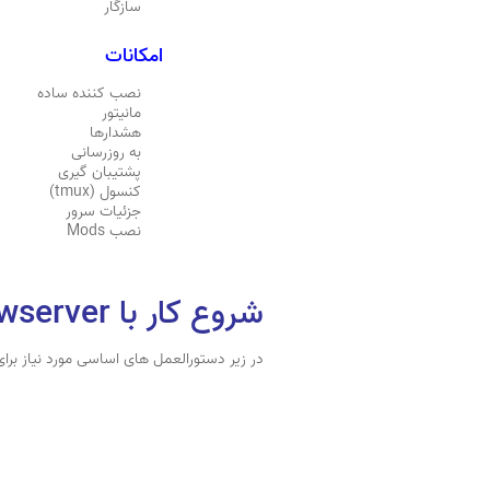
سازگار
امکانات
نصب کننده ساده
مانیتور
هشدارها
به روزرسانی
پشتیبان گیری
کنسول (tmux)
جزئیات سرور
نصب Mods
شروع کار با codwawserver
در زیر دستورالعمل های اساسی مورد نیاز برای ساخت سرورcall of duty 2