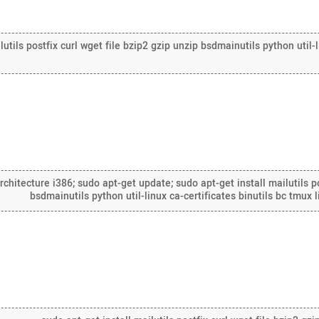
lutils postfix curl wget file bzip2 gzip unzip bsdmainutils python util-
hitecture i386; sudo apt-get update; sudo apt-get install mailutils po
bsdmainutils python util-linux ca-certificates binutils bc tmux