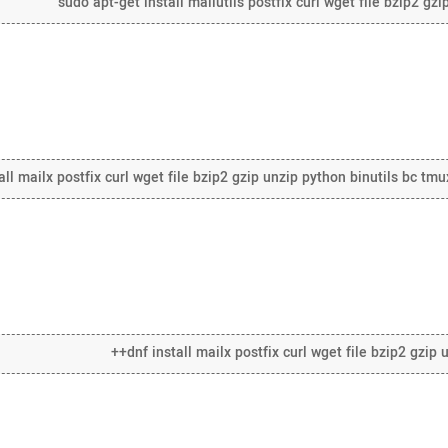
sudo apt-get install mailutils postfix curl wget file bzip2 gz
all mailx postfix curl wget file bzip2 gzip unzip python binutils bc tmu
dnf install mailx postfix curl wget file bzip2 gzip u