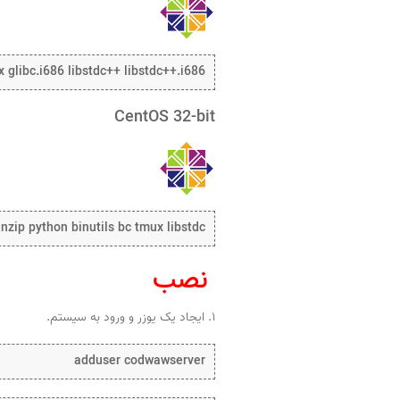
x glibc.i686 libstdc++ libstdc++.i686
CentOS 32-bit
nzip python binutils bc tmux libstdc++
نصب
۱. ایجاد یک یوزر و ورود به سیستم.
adduser codwawserver