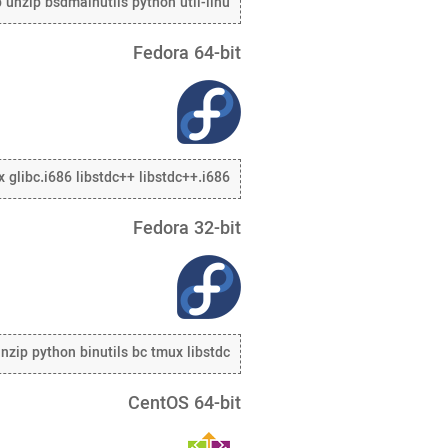
ip unzip bsdmainutils python util-linu
Fedora 64-bit
x glibc.i686 libstdc++ libstdc++.i686
Fedora 32-bit
nzip python binutils bc tmux libstdc++
CentOS 64-bit