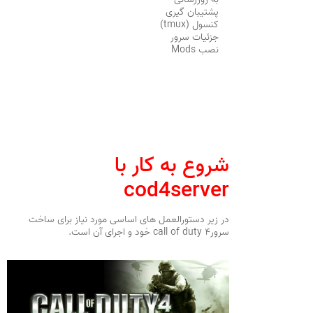
پشتیبان گیری
کنسول (tmux)
جزئیات سرور
نصب Mods
شروع به کار با
cod4server
در زیر دستورالعمل های اساسی مورد نیاز برای ساخت
سرورcall of duty ۴ خود و اجرای آن است.