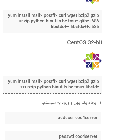
yum install mailx postfix curl wget bzip2 gzip
unzip python binutils bc tmux glibc.i686
libstdc++ libstdc++.i686
CentOS 32-bit
yum install mailx postfix curl wget bzip2 gzip
unzip python binutils bc tmux libstdc++
۱. ایجاد یک یوزر و ورود به سیستم.
adduser cod4server
passwd cod4server