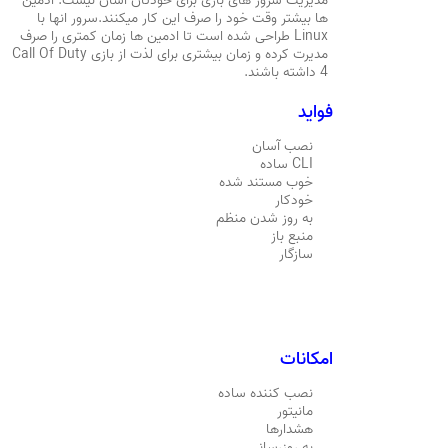
مدیریت سرور های بازی برای خودتان آسان نیست. ادمین
ها بیشتر وقت خود را صرف این کار میکنند.سرور انها با
Linux طراحی شده است تا ادمین ها زمان کمتری را صرف
مدیرت کرده و زمان بیشتری برای لذت از بازی Call Of Duty
4 داشته باشند.
فواید
نصب آسان
CLI ساده
خوب مستند شده
خودکار
به روز شدن منظم
منبع باز
سازگار
امکانات
نصب کننده ساده
مانیتور
هشدارها
به روزرسانی