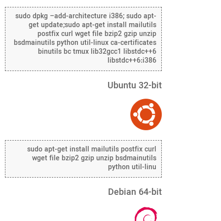
sudo dpkg –add-architecture i386; sudo apt-
get update;sudo apt-get install mailutils
postfix curl wget file bzip2 gzip unzip
bsdmainutils python util-linux ca-certificates
binutils bc tmux lib32gcc1 libstdc++6
libstdc++6:i386
Ubuntu 32-bit
sudo apt-get install mailutils postfix curl
wget file bzip2 gzip unzip bsdmainutils
python util-linu
Debian 64-bit