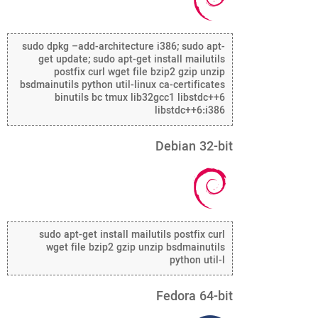
sudo dpkg –add-architecture i386; sudo apt-
get update; sudo apt-get install mailutils
postfix curl wget file bzip2 gzip unzip
bsdmainutils python util-linux ca-certificates
binutils bc tmux lib32gcc1 libstdc++6
libstdc++6:i386
Debian 32-bit
sudo apt-get install mailutils postfix curl
wget file bzip2 gzip unzip bsdmainutils
python util-l
Fedora 64-bit